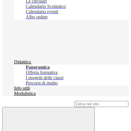
Le circolari
Calendario Scolastico
Calendario eventi
Albo online
Didattica
Panoramica
Offerta formativa
I progetti delle classi
Percorsi di studio
Info utili
Modulistica
Campo di ricerca per le pagine del sito