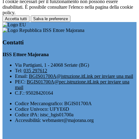
I cookie necessari per il funzionamento non possono essere
disabilitati. È possibile consultare l'elenco nella pagina della cookie
policy.
Accetta tutti
Salva le preferenze
IISS Ettore Majorana
Contatti
IISS Ettore Majorana
Via Partigiani, 1 - 24068 Seriate (BG)
Tel:
035 297612
Email:
BGIS01700A@istruzione.it
Link per inviare una mail
PEC:
BGIS01700A@pec.istruzione.it
Link per inviare una
mail
C.F.: 95028420164
Codice Meccanografico: BGIS01700A
Codice Univoco: UFYE6D
Codice iPA: istsc_bgis01700a
Accessibilità: webmaster@majorana.org