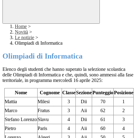
Home
>
Novità
>
Le notizie
>
Olimpiadi di Informatica
Olimpiadi di Informatica
Elenco degli studenti che hanno superato la selezione scolastica
delle Olimpiadi di Informatica e che, quindi, sono ammessi alla fase
territoriale, in programma mercoledì 16 aprile 2025:
Nome
Cognome
Classe
Sezione
Punteggio
Posizione
Mattia
Milesi
3
Dii
70
1
Marco
Fratus
3
Aii
62
2
Stefano Lorenzo
Slavu
4
Dii
61
3
Pietro
Paris
4
Aii
60
4
Lorenzo
Algeri
3
Aii
50
5