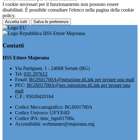
I cookie necessari per il funzionamento non possono essere
disabilitati. È possibile consultare l'elenco nella pagina della cookie
policy.
Accetta tutti
Salva le preferenze
IISS Ettore Majorana
Contatti
IISS Ettore Majorana
Via Partigiani, 1 - 24068 Seriate (BG)
Tel:
035 297612
Email:
BGIS01700A@istruzione.it
Link per inviare una mail
PEC:
BGIS01700A@pec.istruzione.it
Link per inviare una
mail
C.F.: 95028420164
Codice Meccanografico: BGIS01700A
Codice Univoco: UFYE6D
Codice iPA: istsc_bgis01700a
Accessibilità: webmaster@majorana.org