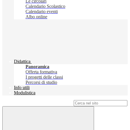
Le circolari
Calendario Scolastico
Calendario eventi
Albo online
Didattica
Panoramica
Offerta formativa
I progetti delle classi
Percorsi di studio
Info utili
Modulistica
Campo di ricerca per le pagine del sito