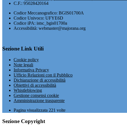
C.F.: 95028420164
Codice Meccanografico: BGIS01700A
Codice Univoco: UFYE6D
Codice iPA: istsc_bgis01700a
Accessibilità: webmaster@majorana.org
Sezione Link Utili
Cookie policy
Note legali
Informativa Privacy
Ufficio Relazioni con il Pubblico
Dichiarazione di accessibilità
Obiettivi di accessibilità
Whistleblowing
Gestione consensi cookie
Amministrazione trasparente
Pagina visualizzata
221
volte
Sezione Copyright