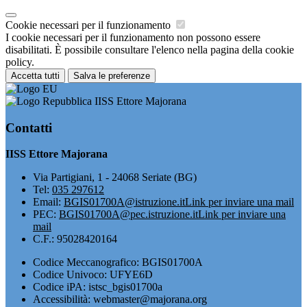
Cookie necessari per il funzionamento
I cookie necessari per il funzionamento non possono essere
disabilitati. È possibile consultare l'elenco nella pagina della cookie
policy.
Accetta tutti
Salva le preferenze
IISS Ettore Majorana
Contatti
IISS Ettore Majorana
Via Partigiani, 1 - 24068 Seriate (BG)
Tel:
035 297612
Email:
BGIS01700A@istruzione.it
Link per inviare una mail
PEC:
BGIS01700A@pec.istruzione.it
Link per inviare una
mail
C.F.: 95028420164
Codice Meccanografico: BGIS01700A
Codice Univoco: UFYE6D
Codice iPA: istsc_bgis01700a
Accessibilità: webmaster@majorana.org