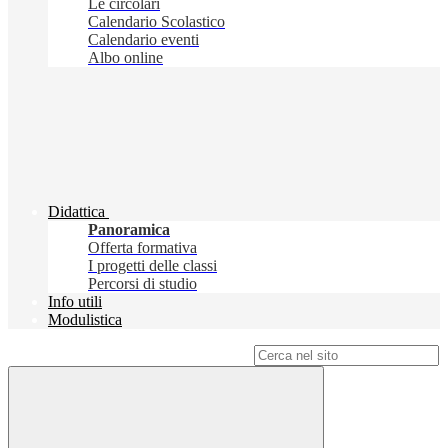
Le circolari
Calendario Scolastico
Calendario eventi
Albo online
Didattica
Panoramica
Offerta formativa
I progetti delle classi
Percorsi di studio
Info utili
Modulistica
Campo di ricerca per le pagine del sito