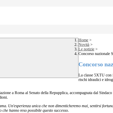
Home
>
Novità
>
Le notizie
>
Concorso nazionale 
Concorso naz
La classe 5XTU con il
rischi idraulici e idro
iazione a Roma al Senato della Repupplica, accompagnata dal Sindaco di
ioni.
dama. Un'esperienza unica che non dimenticheremo mai, sentirsi fortuna
oro che hanno reso possibile questo successo.