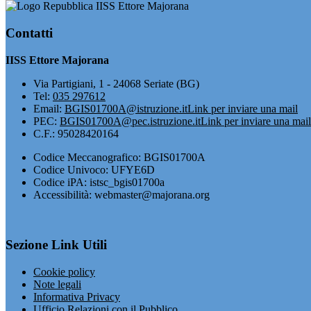
IISS Ettore Majorana
Contatti
IISS Ettore Majorana
Via Partigiani, 1 - 24068 Seriate (BG)
Tel:
035 297612
Email:
BGIS01700A@istruzione.it
Link per inviare una mail
PEC:
BGIS01700A@pec.istruzione.it
Link per inviare una mail
C.F.: 95028420164
Codice Meccanografico: BGIS01700A
Codice Univoco: UFYE6D
Codice iPA: istsc_bgis01700a
Accessibilità: webmaster@majorana.org
Sezione Link Utili
Cookie policy
Note legali
Informativa Privacy
Ufficio Relazioni con il Pubblico