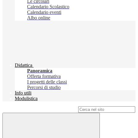
Le circolari
Calendario Scolastico
Calendario eventi
Albo online
Didattica
Panoramica
Offerta formativa
I progetti delle classi
Percorsi di studio
Info utili
Modulistica
Campo di ricerca per le pagine del sito