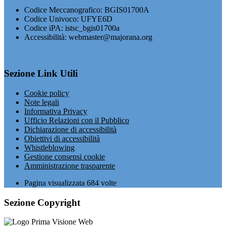
Codice Meccanografico: BGIS01700A
Codice Univoco: UFYE6D
Codice iPA: istsc_bgis01700a
Accessibilità: webmaster@majorana.org
Sezione Link Utili
Cookie policy
Note legali
Informativa Privacy
Ufficio Relazioni con il Pubblico
Dichiarazione di accessibilità
Obiettivi di accessibilità
Whistleblowing
Gestione consensi cookie
Amministrazione trasparente
Pagina visualizzata
684
volte
Sezione Copyright