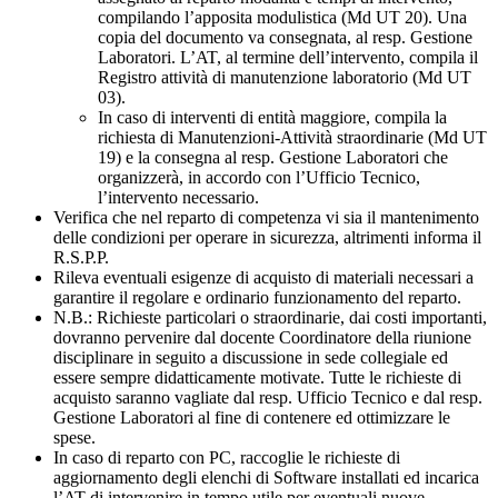
compilando l’apposita modulistica (Md UT 20). Una
copia del documento va consegnata, al resp. Gestione
Laboratori. L’AT, al termine dell’intervento, compila il
Registro attività di manutenzione laboratorio (Md UT
03).
In caso di interventi di entità maggiore, compila la
richiesta di Manutenzioni-Attività straordinarie (Md UT
19) e la consegna al resp. Gestione Laboratori che
organizzerà, in accordo con l’Ufficio Tecnico,
l’intervento necessario.
Verifica che nel reparto di competenza vi sia il mantenimento
delle condizioni per operare in sicurezza, altrimenti informa il
R.S.P.P.
Rileva eventuali esigenze di acquisto di materiali necessari a
garantire il regolare e ordinario funzionamento del reparto.
N.B.: Richieste particolari o straordinarie, dai costi importanti,
dovranno pervenire dal docente Coordinatore della riunione
disciplinare in seguito a discussione in sede collegiale ed
essere sempre didatticamente motivate. Tutte le richieste di
acquisto saranno vagliate dal resp. Ufficio Tecnico e dal resp.
Gestione Laboratori al fine di contenere ed ottimizzare le
spese.
In caso di reparto con PC, raccoglie le richieste di
aggiornamento degli elenchi di Software installati ed incarica
l’AT di intervenire in tempo utile per eventuali nuove