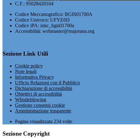
C.F.: 95028420164
Codice Meccanografico: BGIS01700A
Codice Univoco: UFYE6D
Codice iPA: istsc_bgis01700a
Accessibilità: webmaster@majorana.org
Sezione Link Utili
Cookie policy
Note legali
Informativa Privacy
Ufficio Relazioni con il Pubblico
Dichiarazione di accessibilità
Obiettivi di accessibilità
Whistleblowing
Gestione consensi cookie
Amministrazione trasparente
Pagina visualizzata
234
volte
Sezione Copyright