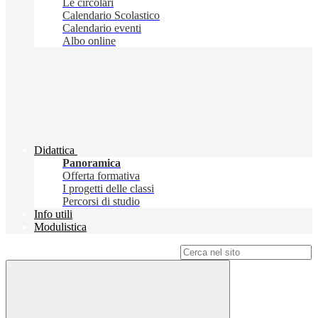
Le circolari
Calendario Scolastico
Calendario eventi
Albo online
Didattica
Panoramica
Offerta formativa
I progetti delle classi
Percorsi di studio
Info utili
Modulistica
Campo di ricerca per le pagine del sito