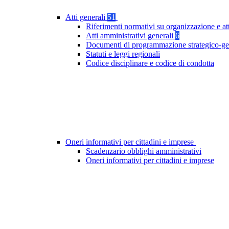
Atti generali
51
Riferimenti normativi su organizzazione e at
Atti amministrativi generali
6
Documenti di programmazione strategico-ge
Statuti e leggi regionali
Codice disciplinare e codice di condotta
Oneri informativi per cittadini e imprese
Scadenzario obblighi amministrativi
Oneri informativi per cittadini e imprese