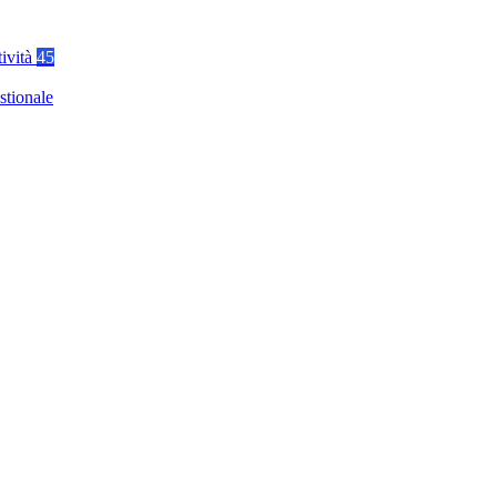
tività
45
stionale