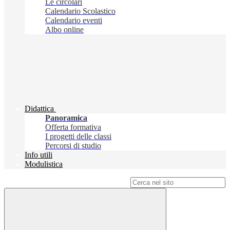
Le circolari
Calendario Scolastico
Calendario eventi
Albo online
Didattica
Panoramica
Offerta formativa
I progetti delle classi
Percorsi di studio
Info utili
Modulistica
Campo di ricerca per le pagine del sito