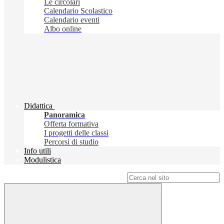
Le circolari
Calendario Scolastico
Calendario eventi
Albo online
Didattica
Panoramica
Offerta formativa
I progetti delle classi
Percorsi di studio
Info utili
Modulistica
Campo di ricerca per le pagine del sito