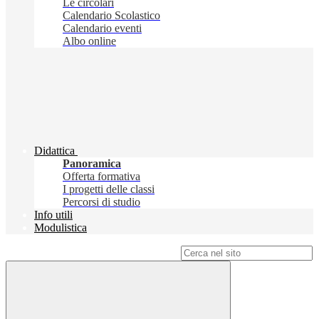
Le circolari
Calendario Scolastico
Calendario eventi
Albo online
Didattica
Panoramica
Offerta formativa
I progetti delle classi
Percorsi di studio
Info utili
Modulistica
Campo di ricerca per le pagine del sito