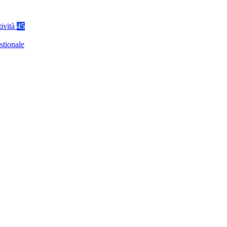
tività
45
stionale