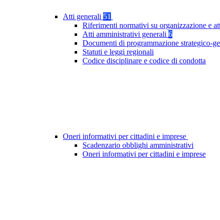
Atti generali
51
Riferimenti normativi su organizzazione e at
Atti amministrativi generali
6
Documenti di programmazione strategico-ge
Statuti e leggi regionali
Codice disciplinare e codice di condotta
Oneri informativi per cittadini e imprese
Scadenzario obblighi amministrativi
Oneri informativi per cittadini e imprese