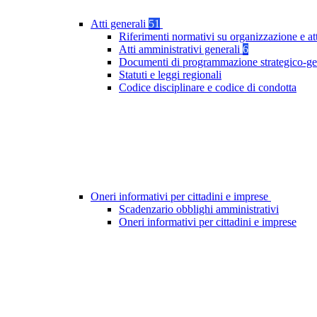
Atti generali
51
Riferimenti normativi su organizzazione e at
Atti amministrativi generali
6
Documenti di programmazione strategico-ge
Statuti e leggi regionali
Codice disciplinare e codice di condotta
Oneri informativi per cittadini e imprese
Scadenzario obblighi amministrativi
Oneri informativi per cittadini e imprese