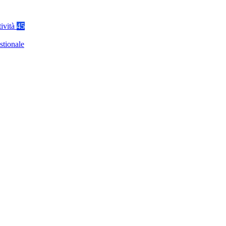
tività
45
stionale