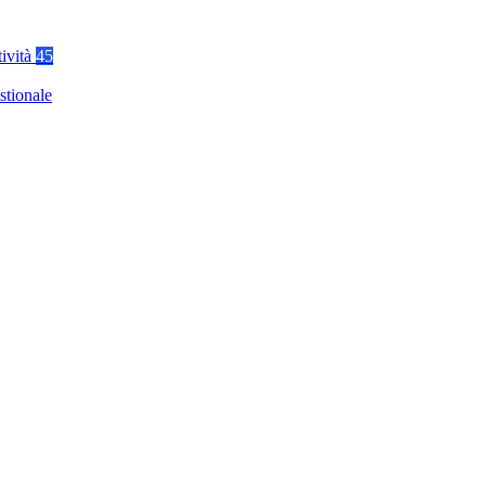
tività
45
stionale