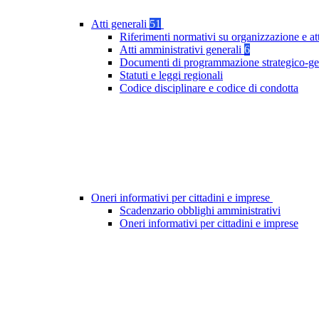
Atti generali
51
Riferimenti normativi su organizzazione e at
Atti amministrativi generali
6
Documenti di programmazione strategico-ge
Statuti e leggi regionali
Codice disciplinare e codice di condotta
Oneri informativi per cittadini e imprese
Scadenzario obblighi amministrativi
Oneri informativi per cittadini e imprese