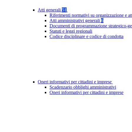
Atti generali
51
Riferimenti normativi su organizzazione e at
Atti amministrativi generali
6
Documenti di programmazione strategico-ge
Statuti e leggi regionali
Codice disciplinare e codice di condotta
Oneri informativi per cittadini e imprese
Scadenzario obblighi amministrativi
Oneri informativi per cittadini e imprese