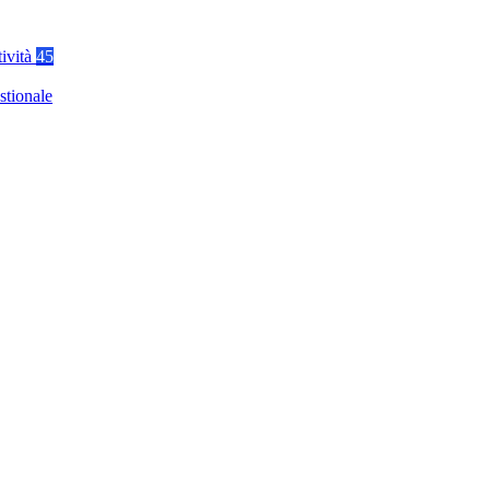
tività
45
stionale