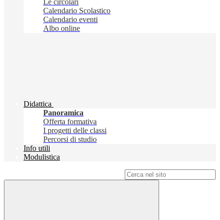
Le circolari
Calendario Scolastico
Calendario eventi
Albo online
Didattica
Panoramica
Offerta formativa
I progetti delle classi
Percorsi di studio
Info utili
Modulistica
Campo di ricerca per le pagine del sito