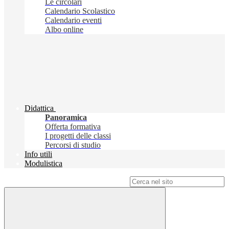
Le circolari
Calendario Scolastico
Calendario eventi
Albo online
Didattica
Panoramica
Offerta formativa
I progetti delle classi
Percorsi di studio
Info utili
Modulistica
Campo di ricerca per le pagine del sito