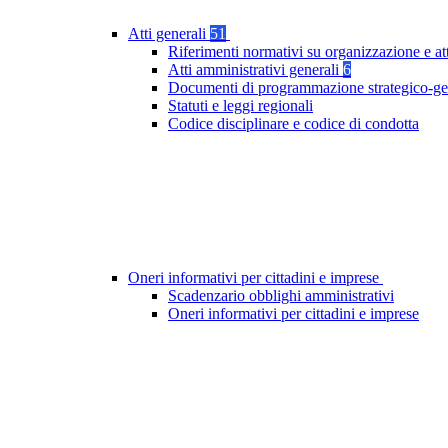
Atti generali
51
Riferimenti normativi su organizzazione e at
Atti amministrativi generali
6
Documenti di programmazione strategico-ge
Statuti e leggi regionali
Codice disciplinare e codice di condotta
Oneri informativi per cittadini e imprese
Scadenzario obblighi amministrativi
Oneri informativi per cittadini e imprese