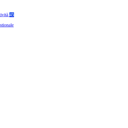
tività
45
stionale