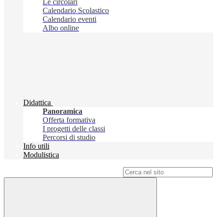
Le circolari
Calendario Scolastico
Calendario eventi
Albo online
Didattica
Panoramica
Offerta formativa
I progetti delle classi
Percorsi di studio
Info utili
Modulistica
Campo di ricerca per le pagine del sito