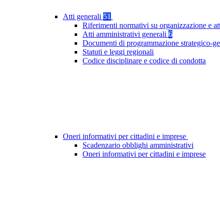
Atti generali
51
Riferimenti normativi su organizzazione e at
Atti amministrativi generali
6
Documenti di programmazione strategico-ge
Statuti e leggi regionali
Codice disciplinare e codice di condotta
Oneri informativi per cittadini e imprese
Scadenzario obblighi amministrativi
Oneri informativi per cittadini e imprese