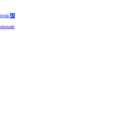
tività
45
stionale