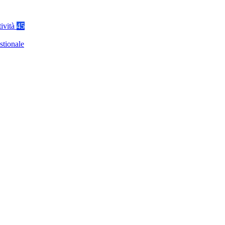
tività
45
stionale