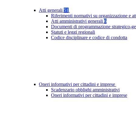
Atti generali
51
Riferimenti normativi su organizzazione e at
Atti amministrativi generali
6
Documenti di programmazione strategico-ge
Statuti e leggi regionali
Codice disciplinare e codice di condotta
Oneri informativi per cittadini e imprese
Scadenzario obblighi amministrativi
Oneri informativi per cittadini e imprese