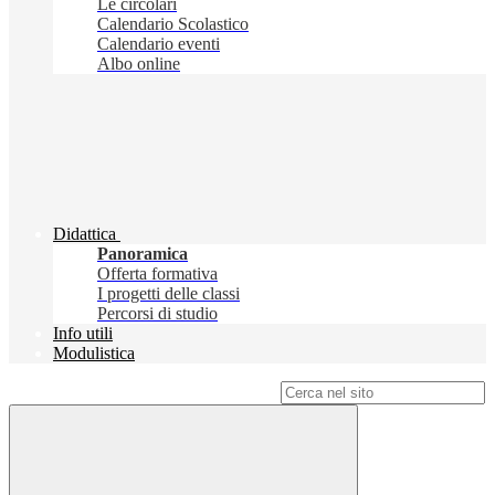
Le circolari
Calendario Scolastico
Calendario eventi
Albo online
Didattica
Panoramica
Offerta formativa
I progetti delle classi
Percorsi di studio
Info utili
Modulistica
Campo di ricerca per le pagine del sito