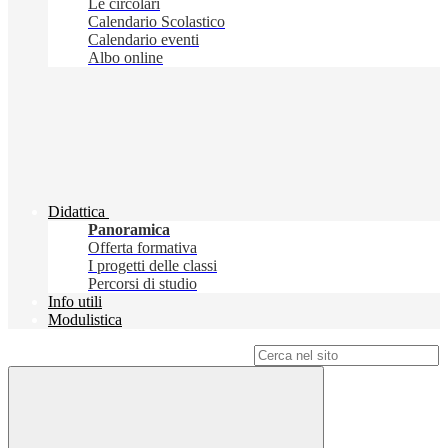
Le circolari
Calendario Scolastico
Calendario eventi
Albo online
Didattica
Panoramica
Offerta formativa
I progetti delle classi
Percorsi di studio
Info utili
Modulistica
Campo di ricerca per le pagine del sito