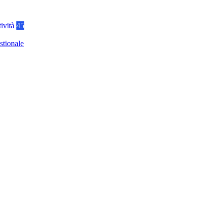
tività
45
stionale