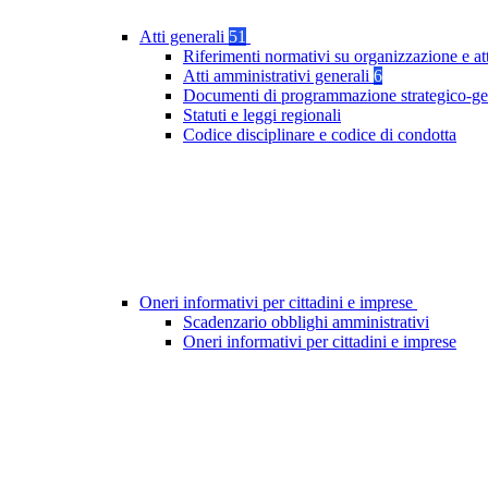
Atti generali
51
Riferimenti normativi su organizzazione e at
Atti amministrativi generali
6
Documenti di programmazione strategico-ge
Statuti e leggi regionali
Codice disciplinare e codice di condotta
Oneri informativi per cittadini e imprese
Scadenzario obblighi amministrativi
Oneri informativi per cittadini e imprese