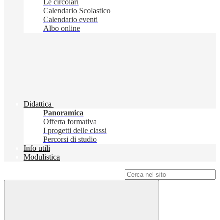
Le circolari
Calendario Scolastico
Calendario eventi
Albo online
Didattica
Panoramica
Offerta formativa
I progetti delle classi
Percorsi di studio
Info utili
Modulistica
Campo di ricerca per le pagine del sito