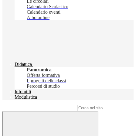
Le circolari
Calendario Scolastico
Calendario eventi
Albo online
Didattica
Panoramica
Offerta formativa
I progetti delle classi
Percorsi di studio
Info utili
Modulistica
Campo di ricerca per le pagine del sito