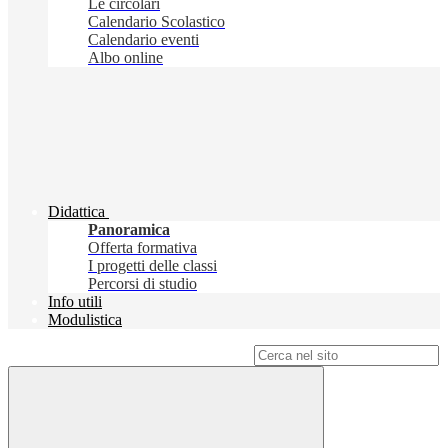
Le circolari
Calendario Scolastico
Calendario eventi
Albo online
Didattica
Panoramica
Offerta formativa
I progetti delle classi
Percorsi di studio
Info utili
Modulistica
Campo di ricerca per le pagine del sito