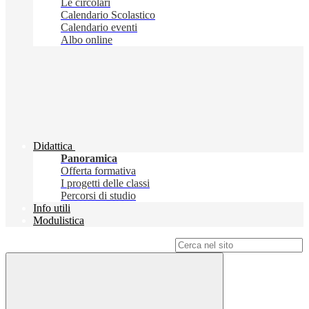
Le circolari
Calendario Scolastico
Calendario eventi
Albo online
Didattica
Panoramica
Offerta formativa
I progetti delle classi
Percorsi di studio
Info utili
Modulistica
Campo di ricerca per le pagine del sito