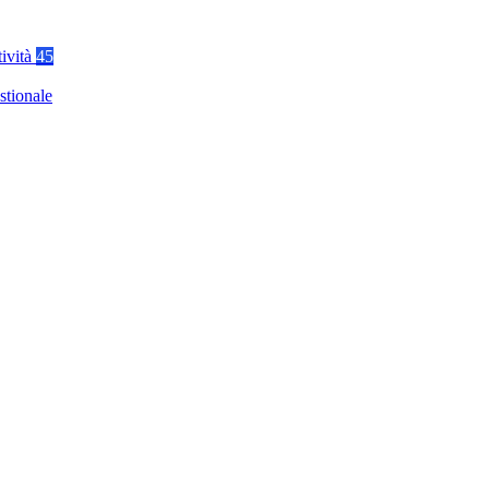
tività
45
stionale