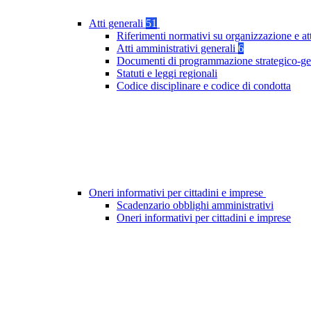
Atti generali
51
Riferimenti normativi su organizzazione e at
Atti amministrativi generali
6
Documenti di programmazione strategico-ge
Statuti e leggi regionali
Codice disciplinare e codice di condotta
Oneri informativi per cittadini e imprese
Scadenzario obblighi amministrativi
Oneri informativi per cittadini e imprese