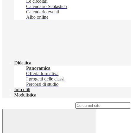
Le circolari
Calendario Scolastico
Calendario eventi
Albo online
Didattica
Panoramica
Offerta formativa
I progetti delle classi
Percorsi di studio
Info utili
Modulistica
Campo di ricerca per le pagine del sito