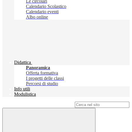
Le circolari
Calendario Scolastico
Calendario eventi
Albo online
Didattica
Panoramica
Offerta formativa
I progetti delle classi
Percorsi di studio
Info utili
Modulistica
Campo di ricerca per le pagine del sito