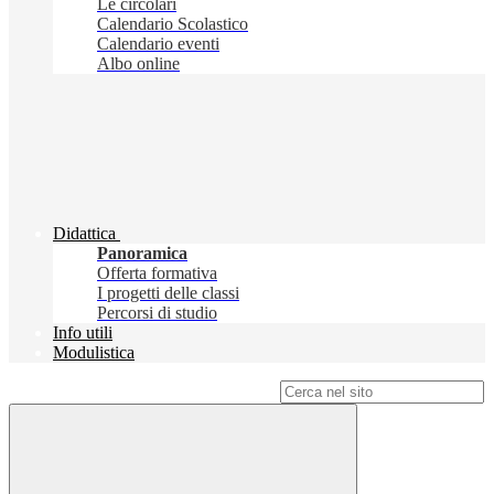
Le circolari
Calendario Scolastico
Calendario eventi
Albo online
Didattica
Panoramica
Offerta formativa
I progetti delle classi
Percorsi di studio
Info utili
Modulistica
Campo di ricerca per le pagine del sito