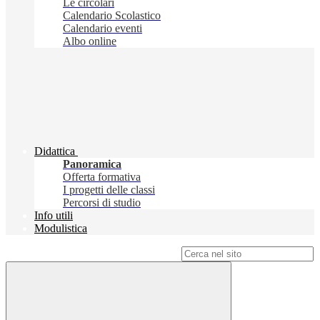
Le circolari
Calendario Scolastico
Calendario eventi
Albo online
Didattica
Panoramica
Offerta formativa
I progetti delle classi
Percorsi di studio
Info utili
Modulistica
Campo di ricerca per le pagine del sito